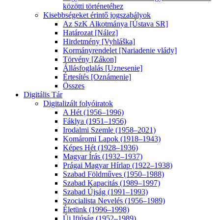
közötti történetéhez
Kisebbségeket érintő jogszabályok
Az SzK Alkotmánya [Ústava SR]
Határozat [Nález]
Hirdetmény [Vyhláška]
Kormányrendelet [Nariadenie vlády]
Törvény [Zákon]
Állásfoglalás [Uznesenie]
Értesítés [Oznámenie]
Összes
Digitális Tár
Digitalizált folyóiratok
A Hét (1956–1996)
Fáklya (1951–1956)
Irodalmi Szemle (1958–2021)
Komáromi Lapok (1918–1943)
Képes Hét (1928–1936)
Magyar Írás (1932–1937)
Prágai Magyar Hírlap (1922–1938)
Szabad Földműves (1950–1988)
Szabad Kapacitás (1989–1997)
Szabad Újság (1991–1993)
Szocialista Nevelés (1956–1989)
Életünk (1996–1998)
Új Ifjúság (1952–1989)