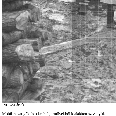
1965-ös árvíz
Mobil szivattyúk és a kétéltű járművekből kialakított szivattyúk