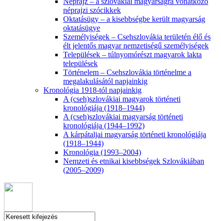
Néprajz – a szlovákiai magyarságra vonatkozó
néprajzi szócikkek
Oktatásügy – a kisebbségbe került magyarság
oktatásügye
Személyiségek – Csehszlovákia területén élő és
élt jelentős magyar nemzetiségű személyiségek
Települések – túlnyomórészt magyarok lakta
települések
Történelem – Csehszlovákia történelme a
megalakulásától napjainkig
Kronológia 1918-tól napjainkig
A (cseh)szlovákiai magyarok történeti
kronológiája (1918–1944)
A (cseh)szlovákiai magyarság történeti
kronológiája (1944–1992)
A kárpátaljai magyarság történeti kronológiája
(1918–1944)
Kronológia (1993–2004)
Nemzeti és etnikai kisebbségek Szlovákiában
(2005–2009)