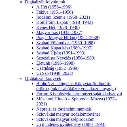
Digitalizált folyóiratok
A Hét (1956–1996)
Fáklya (1951–1956)
Irodalmi Szemle (1958–2021)
Komáromi Lapok (1918–1943)
Képes Hét (1928–1936)
Magyar Írás (1932–1937)
Prágai Magyar Hírlap (1922–1938)
Szabad Földműves (1950–1988)
Szabad Kapacitás (1989–1997)
Szabad Újság (1991–1993)
Szocialista Nevelés (1956–1989)
Életünk (1996–1998)
Új Ifjúság (1952–1989)
Új Szó (1948–2022)
Digitalizált könyvek
BiblioNet – Digitális Könyvtár (kulturális
örökségünk Csallóközre vonatkozó anyagai)
Fórum Kisebbségkutató Intézet saját kiadványai
Múzeumi Híradó – Spravodaj Múzea (1977–
2021)
Néprajzi és történelmi munkák
Szlovákiai magyar irodalomtörténet
Szlovákiai magyar szépirodalom
Új mindenes gyűjtemény (1980–1993)