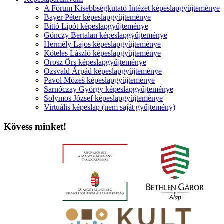
A Fórum Kisebbségkutató Intézet képeslapgyűjteménye
Bayer Péter képeslapgyűjteménye
Bittó Lipót képeslapgyűjteménye
Gönczy Bertalan képeslapgyűjteménye
Hermély Lajos képeslapgyűjteménye
Köteles László képeslapgyűjteménye
Orosz Örs képeslapgyűjteménye
Ozsvald Árpád képeslapgyűjteménye
Pavol Mózeš képeslapgyűjteménye
Sarnóczay György képeslapgyűjteménye
Solymos József képeslapgyűjteménye
Virtuális képeslap (nem saját gyűjtemény)
Kövess minket!