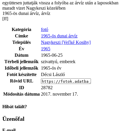
együttesen juttatják vissza a folyóba az árvíz után a laposokban
maradt vizet Nagykeszi közelében
1965-ös dunai árvíz, árvíz
[ff]
Kategória
fotó
Címke
1965-ös dunai árvíz
Település
Nagykeszi [Veľké Kosihy]
Év
1965
Dátum
1965-06-25
Térbeli jellemzők
szivattyú, emberek
Időbeli jellemzők
1965-ös év
Fotót készítette
Décsi László
Rövid URL
ID
28782
Módosítás dátuma
2017. november 17.
Hibát talált?
Üzenőfal
E-mail