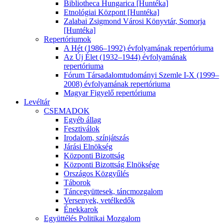
Bibliotheca Hungarica [Huntéka]
Etnológiai Központ [Huntéka]
Zalabai Zsigmond Városi Könyvtár, Somorja
[Huntéka]
Repertóriumok
A Hét (1986–1992) évfolyamának repertóriuma
Az Új Élet (1932–1944) évfolyamának
repertóriuma
Fórum Társadalomtudományi Szemle I-X (1999–
2008) évfolyamának repertóriuma
Magyar Figyelő repertóriuma
Levéltár
CSEMADOK
Egyéb állag
Fesztiválok
Irodalom, színjátszás
Járási Elnökség
Központi Bizottság
Központi Bizottság Elnöksége
Országos Közgyűlés
Táborok
Táncegyüttesek, táncmozgalom
Versenyek, vetélkedők
Énekkarok
Együttélés Politikai Mozgalom