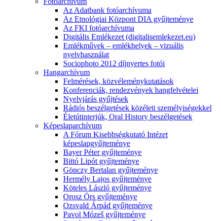
Fotóarchívum
Az Adatbank fotóarchívuma
Az Etnológiai Központ DIA gyűjteménye
Az FKI fotóarchívuma
Digitális Emlékezet (digitalisemlekezet.eu)
Emlékművek – emlékhelyek – vizuális
nyelvhasználat
Sociophoto 2012 díjnyertes fotói
Hangarchívum
Felmérések, közvéleménykutatások
Konferenciák, rendezvények hangfelvételei
Nyelvjárás gyűjtések
Rádiós beszélgetések közéleti személyiségekkel
Életútinterjúk, Oral History beszélgetések
Képeslaparchívum
A Fórum Kisebbségkutató Intézet
képeslapgyűjteménye
Bayer Péter gyűjteménye
Bittó Lipót gyűjteménye
Gönczy Bertalan gyűjteménye
Hermély Lajos gyűjteménye
Köteles László gyűjteménye
Orosz Örs gyűjteménye
Ozsvald Árpád gyűjteménye
Pavol Mózeš gyűjteménye