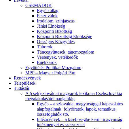
Levéltár
CSEMADOK
Egyéb állag
Fesztiválok
Irodalom, színjátszás
Járási Elnökség
Központi Bizottság
Központi Bizottság Elnöksége
Országos Közgyűlés
Táborok
Táncegyüttesek, táncmozgalom
Versenyek, vetélkedők
Énekkarok
Együttélés Politikai Mozgalom
MPP – Magyar Polgári Párt
Rendezvények
Települések
Tudástár
A (cseh)szlovákiai magyarok lexikona Csehszlovákia
megalakulásától napjainkig
Egyéb – a szlovákiai magyarsággal kapcsolatos
alapfogalmak, folyóiratok, lapok, tematikus
összefoglalók stb.
Intézmények – a kisebbségbe került magyarság
intézményei és szervezetei