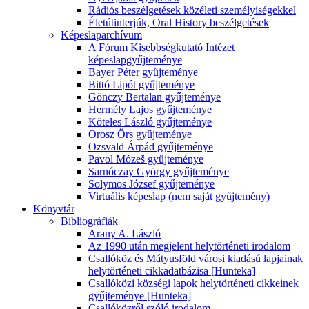
Rádiós beszélgetések közéleti személyiségekkel
Életútinterjúk, Oral History beszélgetések
Képeslaparchívum
A Fórum Kisebbségkutató Intézet
képeslapgyűjteménye
Bayer Péter gyűjteménye
Bittó Lipót gyűjteménye
Gönczy Bertalan gyűjteménye
Hermély Lajos gyűjteménye
Köteles László gyűjteménye
Orosz Örs gyűjteménye
Ozsvald Árpád gyűjteménye
Pavol Mózeš gyűjteménye
Sarnóczay György gyűjteménye
Solymos József gyűjteménye
Virtuális képeslap (nem saját gyűjtemény)
Könyvtár
Bibliográfiák
Arany A. László
Az 1990 után megjelent helytörténeti irodalom
Csallóköz és Mátyusföld városi kiadású lapjainak
helytörténeti cikkadatbázisa [Hunteka]
Csallóközi községi lapok helytörténeti cikkeinek
gyűjteménye [Hunteka]
Csallóközről szóló irodalom