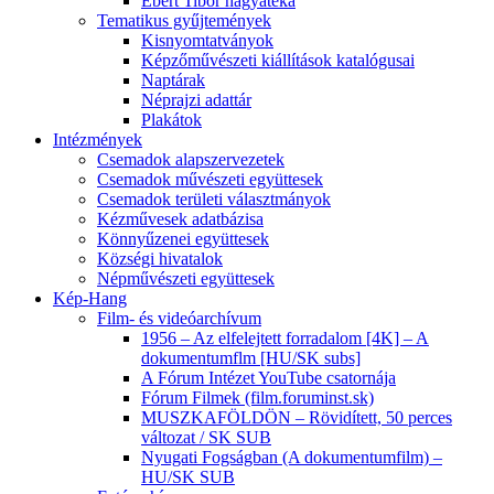
Ébert Tibor hagyatéka
Tematikus gyűjtemények
Kisnyomtatványok
Képzőművészeti kiállítások katalógusai
Naptárak
Néprajzi adattár
Plakátok
Intézmények
Csemadok alapszervezetek
Csemadok művészeti együttesek
Csemadok területi választmányok
Kézművesek adatbázisa
Könnyűzenei együttesek
Községi hivatalok
Népművészeti együttesek
Kép-Hang
Film- és videóarchívum
1956 – Az elfelejtett forradalom [4K] – A
dokumentumflm [HU/SK subs]
A Fórum Intézet YouTube csatornája
Fórum Filmek (film.foruminst.sk)
MUSZKAFÖLDÖN – Rövidített, 50 perces
változat / SK SUB
Nyugati Fogságban (A dokumentumfilm) –
HU/SK SUB