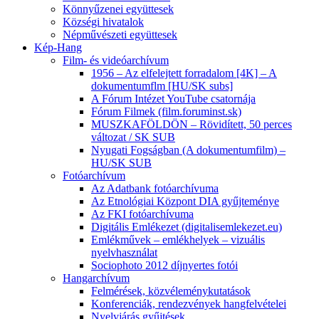
Könnyűzenei együttesek
Községi hivatalok
Népművészeti együttesek
Kép-Hang
Film- és videóarchívum
1956 – Az elfelejtett forradalom [4K] – A
dokumentumflm [HU/SK subs]
A Fórum Intézet YouTube csatornája
Fórum Filmek (film.foruminst.sk)
MUSZKAFÖLDÖN – Rövidített, 50 perces
változat / SK SUB
Nyugati Fogságban (A dokumentumfilm) –
HU/SK SUB
Fotóarchívum
Az Adatbank fotóarchívuma
Az Etnológiai Központ DIA gyűjteménye
Az FKI fotóarchívuma
Digitális Emlékezet (digitalisemlekezet.eu)
Emlékművek – emlékhelyek – vizuális
nyelvhasználat
Sociophoto 2012 díjnyertes fotói
Hangarchívum
Felmérések, közvéleménykutatások
Konferenciák, rendezvények hangfelvételei
Nyelvjárás gyűjtések