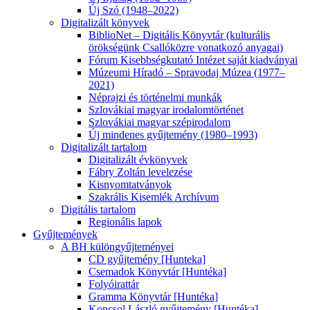
Új Szó (1948–2022)
Digitalizált könyvek
BiblioNet – Digitális Könyvtár (kulturális
örökségünk Csallóközre vonatkozó anyagai)
Fórum Kisebbségkutató Intézet saját kiadványai
Múzeumi Híradó – Spravodaj Múzea (1977–
2021)
Néprajzi és történelmi munkák
Szlovákiai magyar irodalomtörténet
Szlovákiai magyar szépirodalom
Új mindenes gyűjtemény (1980–1993)
Digitalizált tartalom
Digitalizált évkönyvek
Fábry Zoltán levelezése
Kisnyomtatványok
Szakrális Kisemlék Archívum
Digitális tartalom
Regionális lapok
Gyűjtemények
A BH különgyűjteményei
CD gyűjtemény [Hunteka]
Csemadok Könyvtár [Huntéka]
Folyóirattár
Gramma Könyvtár [Huntéka]
Koncsol László gyűjtemény [Huntéka]