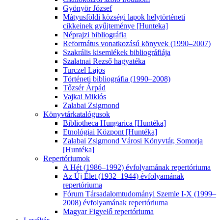
Gyönyör József
Mátyusföldi községi lapok helytörténeti
cikkeinek gyűjteménye [Hunteka]
Néprajzi bibliográfia
Református vonatkozású könyvek (1990–2007)
Szakrális kisemlékek bibliográfiája
Szalatnai Rezső hagyatéka
Turczel Lajos
Történeti bibliográfia (1990–2008)
Tőzsér Árpád
Vajkai Miklós
Zalabai Zsigmond
Könyvtárkatalógusok
Bibliotheca Hungarica [Huntéka]
Etnológiai Központ [Huntéka]
Zalabai Zsigmond Városi Könyvtár, Somorja
[Huntéka]
Repertóriumok
A Hét (1986–1992) évfolyamának repertóriuma
Az Új Élet (1932–1944) évfolyamának
repertóriuma
Fórum Társadalomtudományi Szemle I-X (1999–
2008) évfolyamának repertóriuma
Magyar Figyelő repertóriuma