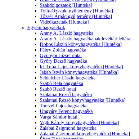
Szakdolgozatok [Hunteka]
Tóth–Ozsvald gyűjtemény [Huntéka]
Tőzsér Árpád gyűjtemény [Huntéka]
Videókazetták [Hunteka]
Egyéni hagyatékok
Arany A. László hagyatéka
Arany A. László hagyatékának levéltári leltára
Dobos László könyvhagyatéka [Huntéka]
Fábry Zoltán hagyatéka
Gyönyör József iratai
Győry Dezső hagyatéka
Id. Tuba Lajos könyvhagyatéka [Huntéka]
Jakab István könyvhagyatéka [Huntéka]
Schleicher László hagyatéka
Szabó Béla hagyatéka
Szabó Rezső iratai
Szalatnai Rezső hagyatéka
Szalatnai Rezső könyvhagyatéka [Huntéka]
Turczel Lajos hagyatéka
Ungváry Ferenc hagyatéka
Varga Sándor iratai
Vigh Károly könyvhagyatéka [Huntéka]
Zalabai Zsigmond hagyatéka
Zalabai Zsigmond könyvhagyatéka [Hunteka]