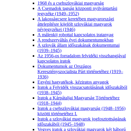
1968 és a csehszlovákiai magyarság
A Csemadok tagság központi nyilvántartási
jegyzéke (1949–1952)
A lakosságcsere keretében magyarországi
áttelepítésre kijelölt szlovákiai magyarok
névjegyzékei (1946)
A málenkij robottal kapcsolatos iratanyag
A rendszerváltás évei dokumentumokban
A szlovák állam időszakának dokumentumai
(1939–1945)
Az 1956-os forradalom felvidéki visszhangjával
kapcsolatos iratok
Dokumentumok az Országos
Keresztényszocialista Párt történetéhez (1919–
1936)
Egyéni hagyatékok, kéziratos anyagok
Iratok a Felvidék visszacsatolásának időszakából
(1938–1945)
Iratok a Kárpátaljai Magyarság Történetéhez
(1918–1944)
Iratok a csehszlovákiai magyarság (1948–1956)
közötti történetéhez I.
Iratok a szlovákiai magyarok jogfosztottságának
időszakából (1945–1948)
Vegyes iratok a szlovákiai magyarok két háború