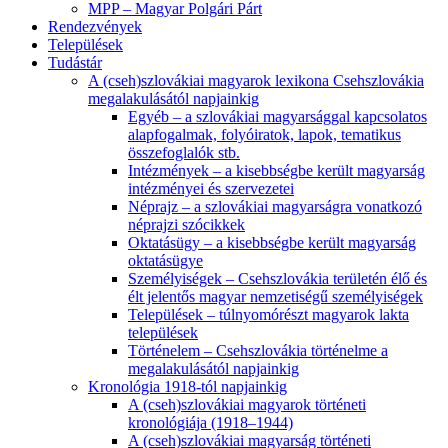
MPP – Magyar Polgári Párt
Rendezvények
Települések
Tudástár
A (cseh)szlovákiai magyarok lexikona Csehszlovákia
megalakulásától napjainkig
Egyéb – a szlovákiai magyarsággal kapcsolatos
alapfogalmak, folyóiratok, lapok, tematikus
összefoglalók stb.
Intézmények – a kisebbségbe került magyarság
intézményei és szervezetei
Néprajz – a szlovákiai magyarságra vonatkozó
néprajzi szócikkek
Oktatásügy – a kisebbségbe került magyarság
oktatásügye
Személyiségek – Csehszlovákia területén élő és
élt jelentős magyar nemzetiségű személyiségek
Települések – túlnyomórészt magyarok lakta
települések
Történelem – Csehszlovákia történelme a
megalakulásától napjainkig
Kronológia 1918-tól napjainkig
A (cseh)szlovákiai magyarok történeti
kronológiája (1918–1944)
A (cseh)szlovákiai magyarság történeti