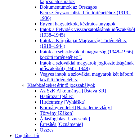
kapcsolatos iratok
Dokumentumok az Országos
Keresztényszocialista Párt történetéhez (1919–
1936)
Egyéni hagyatékok, kéziratos anyagok
Iratok a Felvidék visszacsatolásának időszakából
(1938–1945)
Iratok a Kárpátaljai Magyarság Történetéhez
(1918–1944)
Iratok a csehszlovákiai magyarság (1948–1956)
közötti történetéhez I.
Iratok a szlovákiai magyarok jogfosztottságának
időszakából (1945–1948)
Vegyes iratok a szlovákiai magyarok két háború
közötti történetéhez
Kisebbségeket érintő jogszabályok
Az SzK Alkotmánya [Ústava SR]
Határozat [Nález]
Hirdetmény [Vyhláška]
Kormányrendelet [Nariadenie vlády]
Törvény [Zákon]
Állásfoglalás [Uznesenie]
Értesítés [Oznámenie]
Összes
Digitális Tár