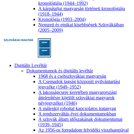
kronológiája (1944–1992)
A kárpátaljai magyarság történeti kronológiája
(1918–1944)
Kronológia (1993–2004)
Nemzeti és etnikai kisebbségek Szlovákiában
(2005–2009)
Digitális Levéltár
Dokumentumok és digitális levéltár
1968 és a csehszlovákiai magyarság
A Csemadok tagság központi nyilvántartási
jegyzéke (1949–1952)
A lakosságcsere keretében magyarországi
áttelepítésre kijelölt szlovákiai magyarok
névjegyzékei (1946)
A málenkij robottal kapcsolatos iratanyag
A rendszerváltás évei dokumentumokban
A szlovák állam időszakának dokumentumai
(1939–1945)
Az 1956-os forradalom felvidéki visszhangjával