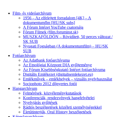
Film- és videóarchívum
1956 – Az elfelejtett forradalom [4K] – A
dokumentumflm [HU/SK subs]
A Fórum Intézet YouTube csatornája
Fórum Filmek (film.foruminst.sk)
MUSZKAFÖLDÖN – Rövidített, 50 perces változat /
SK SUB
Nyugati Fogságban (A dokumentumfilm) – HU/SK
SUB
Fotóarchívum
Az Adatbank fotóarchívuma
Az Etnológiai Központ DIA gyűjteménye
Az Fórum Kisebbségkutató Intézet fotóarchívuma
Digitális Emlékezet (digitalisemlekezet.eu)
Emlékművek – emlékhelyek – vizuális nyelvhasználat
Sociophoto 2012 díjnyertes fotói
Hangarchívum
Felmérések, közvéleménykutatások
Konferenciák, rendezvények hangfelvételei
Nyelvjárás gyűjtések
Rádiós beszélgetések közéleti személyiségekkel
Életútinterjúk, Oral History beszélgetések
Képeslaparchívum