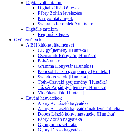
Digitalizált tartalom
Digitalizált évkönyvek
Fábry Zoltán levelezése
Kisnyomtatványok
Szakrális Kisemlék Archívum
Digitális tartalom
Regionális lapok
Gyűjtemények
A BH különgyűjteményei
CD gyűjtemény [Hunteka]
Csemadok Könyvtár [Huntéka]
Folyóirattár
Gramma Könyvtár [Huntéka]
Koncsol László gyűjtemény [Huntéka]
Szakdolgozatok [Hunteka]
Tóth–Ozsvald gyűjtemény [Huntéka]
Tőzsér Árpád gyűjtemény [Huntéka]
Videókazetták [Hunteka]
Egyéni hagyatékok
Arany A. László hagyatéka
Arany A. László hagyatékának levéltári leltára
Dobos László könyvhagyatéka [Huntéka]
Fábry Zoltán hagyatéka
Gyönyör József iratai
Győry Dezső hagyatéka