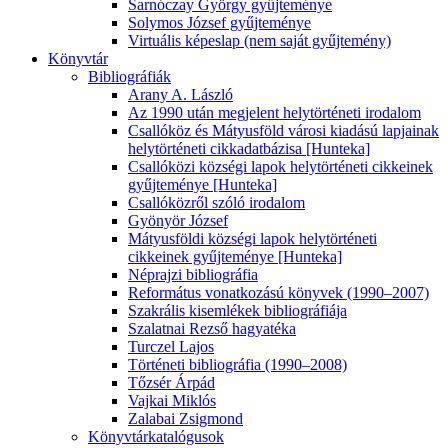
Sarnóczay György gyűjteménye
Solymos József gyűjteménye
Virtuális képeslap (nem saját gyűjtemény)
Könyvtár
Bibliográfiák
Arany A. László
Az 1990 után megjelent helytörténeti irodalom
Csallóköz és Mátyusföld városi kiadású lapjainak
helytörténeti cikkadatbázisa [Hunteka]
Csallóközi községi lapok helytörténeti cikkeinek
gyűjteménye [Hunteka]
Csallóközről szóló irodalom
Gyönyör József
Mátyusföldi községi lapok helytörténeti
cikkeinek gyűjteménye [Hunteka]
Néprajzi bibliográfia
Református vonatkozású könyvek (1990–2007)
Szakrális kisemlékek bibliográfiája
Szalatnai Rezső hagyatéka
Turczel Lajos
Történeti bibliográfia (1990–2008)
Tőzsér Árpád
Vajkai Miklós
Zalabai Zsigmond
Könyvtárkatalógusok