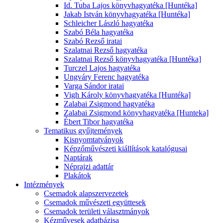
Id. Tuba Lajos könyvhagyatéka [Huntéka]
Jakab István könyvhagyatéka [Huntéka]
Schleicher László hagyatéka
Szabó Béla hagyatéka
Szabó Rezső iratai
Szalatnai Rezső hagyatéka
Szalatnai Rezső könyvhagyatéka [Huntéka]
Turczel Lajos hagyatéka
Ungváry Ferenc hagyatéka
Varga Sándor iratai
Vigh Károly könyvhagyatéka [Huntéka]
Zalabai Zsigmond hagyatéka
Zalabai Zsigmond könyvhagyatéka [Hunteka]
Ébert Tibor hagyatéka
Tematikus gyűjtemények
Kisnyomtatványok
Képzőművészeti kiállítások katalógusai
Naptárak
Néprajzi adattár
Plakátok
Intézmények
Csemadok alapszervezetek
Csemadok művészeti együttesek
Csemadok területi választmányok
Kézművesek adatbázisa